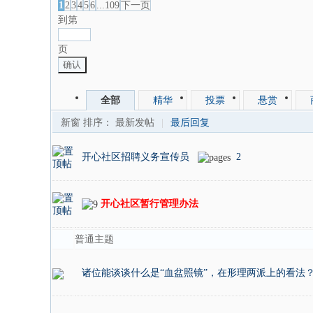
1
2
3
4
5
6
...109
下一页
到第
页
确认
全部
精华
投票
悬赏
新窗
排序：
最新发帖
|
最后回复
开心社区招聘义务宣传员
2
开心社区暂行管理办法
普通主题
诸位能谈谈什么是“血盆照镜”，在形理两派上的看法