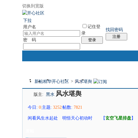
切换到宽版
国际易经网
国际气功网
统计排行
社区服务
帮助
下拉
记住登
用户名
找回密码
录
注册
密 码
登录
新帖
精华
开心社区
>
风水堪舆
门户
论坛
排盘
个人中心
风水堪舆
版主:
黑水
今日:
0
|
主题:
3252
|
帖数:
7821
闲看风生水起处 明悟天心初动时 【
玄空飞星排盘
】
发帖