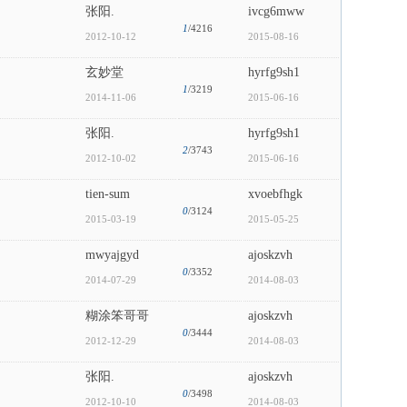
张阳.
ivcg6mww
1
/4216
2012-10-12
2015-08-16
玄妙堂
hyrfg9sh1
1
/3219
2014-11-06
2015-06-16
张阳.
hyrfg9sh1
2
/3743
2012-10-02
2015-06-16
tien-sum
xvoebfhgk
0
/3124
2015-03-19
2015-05-25
mwyajgyd
ajoskzvh
0
/3352
2014-07-29
2014-08-03
糊涂笨哥哥
ajoskzvh
0
/3444
2012-12-29
2014-08-03
张阳.
ajoskzvh
0
/3498
2012-10-10
2014-08-03