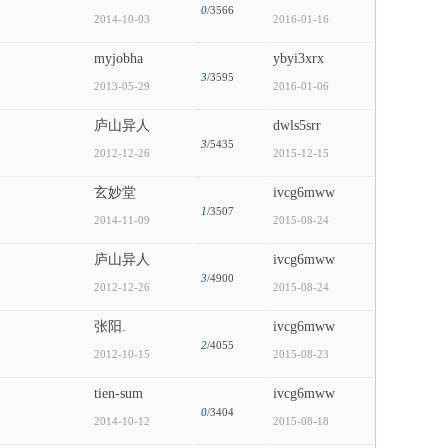
0
/3566
2014-10-03
2016-01-16
myjobha
ybyi3xrx
3
/3595
2013-05-29
2016-01-06
庐山异人
dwls5srr
3
/5435
2012-12-26
2015-12-15
玄妙堂
ivcg6mww
1
/3507
2014-11-09
2015-08-24
庐山异人
ivcg6mww
3
/4900
2012-12-26
2015-08-24
张阳.
ivcg6mww
2
/4055
2012-10-15
2015-08-23
tien-sum
ivcg6mww
0
/3404
2014-10-12
2015-08-18