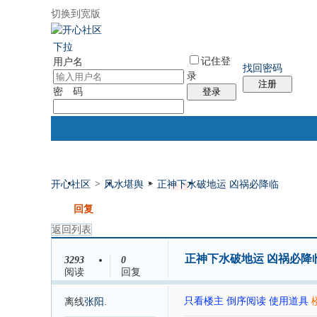
切换到宽版
国际易经网
国际气功网
统计排行
社区服务
帮助
下拉
记住登
用户名
找回密码
录
注册
密 码
登录
开心社区
>
风水堪舆
>
正神下水破地运 凶祸必降临
门户
论坛
排盘
个人中心
发帖
回复
返回列表
正神下水破地运 凶祸必降
3293
0
阅读
回复
只看楼主
倒序阅读
使用道具
离线
张阳.