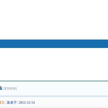
搜索
帖子
热搜：
八卦
奇门遁甲
大六壬
八字
江恩
临
[复制链接]
楼主
发表于: 2012-12-14