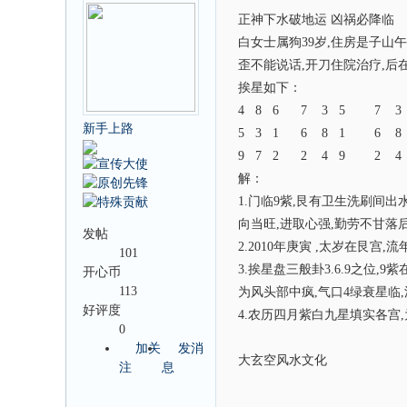
正神下水破地运 凶祸必降临
白女士属狗39岁,住房是子山午
歪不能说话,开刀住院治疗,后
挨星如下：
4 8 6 7 3 5 7 3
新手上路
5 3 1 6 8 1 6 8
9 7 2 2 4 9 2 4
解：
1.门临9紫,艮有卫生洗刷间
向当旺,进取心强,勤劳不甘落后
发帖
2.2010年庚寅 ,太岁在艮宫
101
3.挨星盘三般卦3.6.9之位,
开心币
113
为风头部中疯,气口4绿衰星临,流
好评度
4.农历四月紫白九星填实各宫,
0
加关
发消
大玄空风水文化
注
息