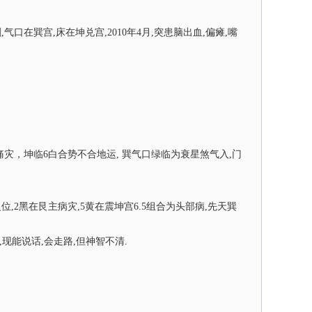
口在巽宫,床在坤兑宫,2010年4月,突患脑出血,偏瘫,嘴
痛灾，坤临6白合势不合地运, 巽气口绿临为衰星煞气入,门
.8之位,2黑在艮主病灾,5黄在震坤宫6.5组合为头部病,先天巽
现能说话,会走路,但神智不清.