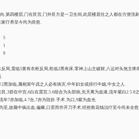
向,第四楼层,门在艮宫,门外艮方是一卫生间,此层楼居住之人都在方便洗刷,气
在家疗养至今尚为痊愈.
 5
 1
 9
出水反局,震临5黄有衣柜反局,乾临2黑有床,零神上山主破财,八运对头煞主疼
.
,流年2黑加临,属相寅午戌之人必有病灾,中年妇女或排行中媳,中女之人.
9紫在艮,3碧在中宫,6白在震宫,5.6组合为头部病,先天离为血液,流年紫白2.5
年7赤加临,4.7合,7赤为毁折.手术.为口,9紫为血光.
为至,故脑中疯出血,偏瘫,口歪而作开刀手术,经抢救花钱治疗至今尚未全愈,