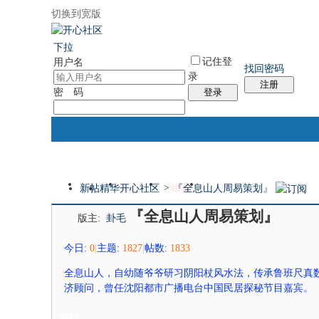
切换到宽版
国际易经网
国际气功网
统计排行
社区服务
帮助
下拉
记住登
用户名
找回密码
录
注册
密 码
登录
新帖
精华
开心社区
>
『全息山人周易策划』
门户
论坛
排盘
个人中心
『全息山人周易策划』
版主:
卦毛
今日:
0
|
主题:
1827
|
帖数:
1833
全息山人，自幼随爷爷研习阴阳杖风水法，传承鲁班尺真
济顾问，曾任沈阳都市广播电台中国民居探秘节目嘉宾。
发帖