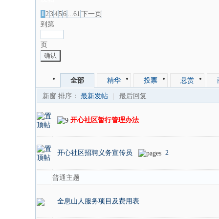
1
2
3
4
5
6
...61
下一页
到第
页
确认
全部
精华
投票
悬赏
新窗
排序：
最新发帖
|
最后回复
开心社区暂行管理办法
开心社区招聘义务宣传员
2
普通主题
全息山人服务项目及费用表