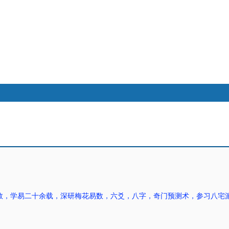
搜索
本版
热搜：
八卦
奇门遁甲
大六壬
八字
江恩
数，学易二十余载，深研梅花易数，六爻，八字，奇门预测术，参习八宅派