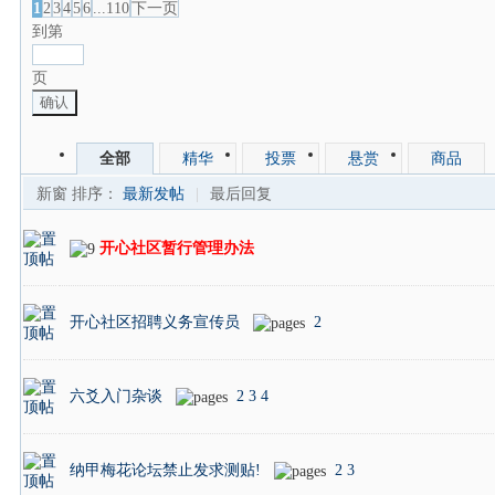
1
2
3
4
5
6
...110
下一页
到第
页
确认
全部
精华
投票
悬赏
商品
新窗
排序：
最新发帖
|
最后回复
开心社区暂行管理办法
开心社区招聘义务宣传员
2
六爻入门杂谈
2
3
4
纳甲梅花论坛禁止发求测贴!
2
3