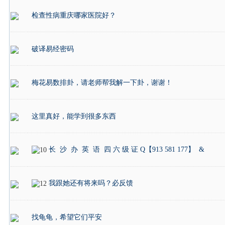
检查性病重庆哪家医院好？
破译易经密码
梅花易数排卦，请老师帮我解一下卦，谢谢！
这里真好，能学到很多东西
长 沙 办 英 语 四 六 级 证 Q【913 581 177】 &
我跟她还有将来吗？必反馈
找龟龟，希望它们平安