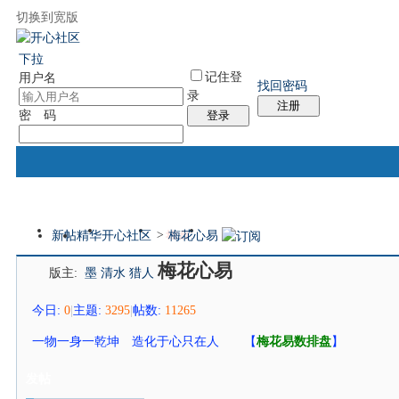
切换到宽版
国际易经网
国际气功网
统计排行
社区服务
帮助
下拉
记住登
用户名
找回密码
录
注册
密 码
登录
新帖
精华
开心社区
>
梅花心易
门户
论坛
排盘
个人中心
本版
梅花心易
版主:
墨
清水
猎人
今日:
0
|
主题:
3295
|
帖数:
11265
一物一身一乾坤 造化于心只在人 【
梅花易数排盘
】
发帖