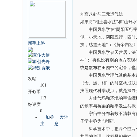
九宫八卦与三元运气法
如果将“相土尝水法”和“山环
中国风水学在“阴阳五行宇宙
似一小天地，阴阳五行，四时
新手上路
扶，感道天地”（《黄帝内经
中国风水学参天营居，法天作
神”；“再也没有别的地方表
或是散布在田园中的宅舍，也
中国风水学理气派的基本宗
发帖
（命、运、相）的时空构成联
101
按照现代科学观点，就是探寻
开心币
113
人体气场和环境的宇宙螺旋气
好评度
的频率与桥梁的频率发生共振
0
宇宙中分布着数不清载有信
加关
发消
子学中称为“谐振”。
注
息
科学技术中，把两个或两个以
共同的道理，这就是相关性。