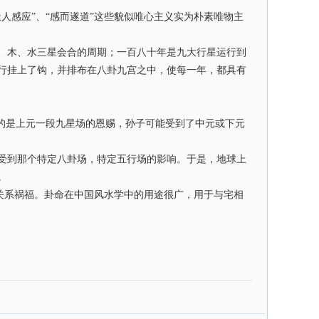
感应”、“感而遂道”这些貌似唯心主义实为朴素唯物主
、木、水三星会合的周期；一百八十年是九大行星运行到
行挂上了钩，并排布在八卦九宫之中，使每一年，都具有
。
的是上元一段九星场的恩赐，孙子可能受到了中元或下元
受到那个特定八卦场，特定五行场的影响。于是，地球上
。
关系祸福。卦命在中国风水学中的用途很广，用于与宅相