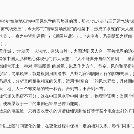
水抱法”简单地归为中国风水学的形势派的话，那么“九八卦与三元运气法
气场效应”，今天称“宇宙螺旋场效应”的框架下，形成了系统的“天人感
八节，一身之中皆能运用”（《履园丛话》）。“夫宅者，乃是阴阳之枢纽
》）。
城，“地法天，人法地，道法自然”，力图达到天人合一至善境界的追求
现得像中国人那样热心体现他们伟大设想”、“人不能离开自然的原则……
都经常现出一种对‘宇宙图案’的感觉，以及作为方向、节令、风向和星宿
旨，简单说来，就是根据河图洛书、八卦九宫和阴阳五行的排布规律，
系起来，分析其间相生相克的关系，运用“时空合一”的风水罗盘，具体而
天、地、人三个螺旋场的统一和合。合则吉，不合则不吉。
场关系密不可分，这在中国风水学中叫“卦命”。物理学证明：当两个物
，使桥梁毁于一旦的事例已经早已传为趣闻。
息的电磁波，只有当收音机的调谐旋钮调到恰好等于某个电台发射的广
上随时间变化的量，在变化过程中保持一定的相对关系，称作“同步”