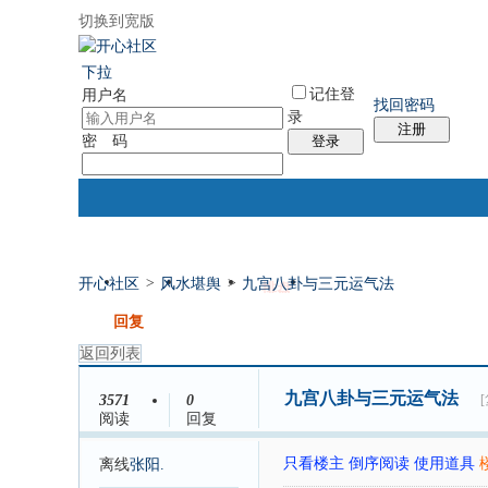
切换到宽版
国际易经网
国际气功网
统计排行
社区服务
帮助
下拉
记住登
用户名
找回密码
录
注册
密 码
登录
开心社区
>
风水堪舆
>
九宫八卦与三元运气法
门户
论坛
排盘
个人中心
发帖
回复
返回列表
九宫八卦与三元运气法
3571
0
阅读
回复
只看楼主
倒序阅读
使用道具
离线
张阳.