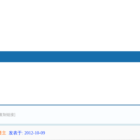
搜索
帖子
热搜：
八卦
奇门遁甲
大六壬
八字
江恩
[复制链接]
楼主
发表于: 2012-10-09