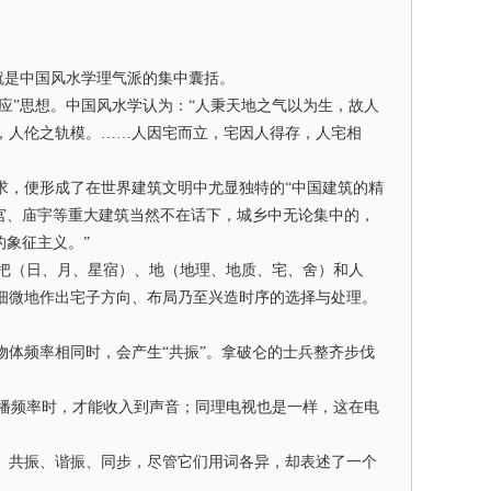
”就是中国风水学理气派的集中囊括。
应”思想。中国风水学认为：“人秉天地之气以为生，故人
，人伦之轨模。……人因宅而立，宅因人得存，人宅相
，便形成了在世界建筑文明中尤显独特的“中国建筑的精
皇宫、庙宇等重大建筑当然不在话下，城乡中无论集中的，
的象征主义。”
把（日、月、星宿）、地（地理、地质、宅、舍）和人
细微地作出宅子方向、布局乃至兴造时序的选择与处理。
体频率相同时，会产生“共振”。拿破仑的士兵整齐步伐
播频率时，才能收入到声音；同理电视也是一样，这在电
。共振、谐振、同步，尽管它们用词各异，却表述了一个