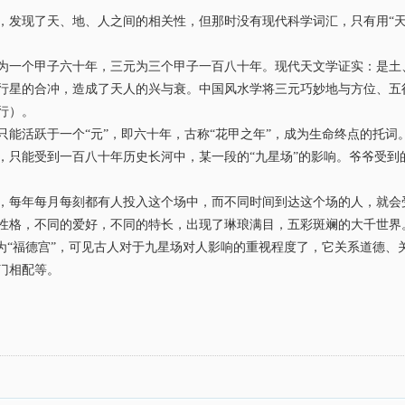
现了天、地、人之间的相关性，但那时没有现代科学词汇，只有用“天人
一个甲子六十年，三元为三个甲子一百八十年。现代天文学证实：是土
行星的合冲，造成了天人的兴与衰。中国风水学将三元巧妙地与方位、五
行）。
活跃于一个“元”，即六十年，古称“花甲之年”，成为生命终点的托词
能受到一百八十年历史长河中，某一段的“九星场”的影响。爷爷受到
每年每月每刻都有人投入这个场中，而不同时间到达这个场的人，就会
性格，不同的爱好，不同的特长，出现了琳琅满目，五彩斑斓的大千世界
“福德宫”，可见古人对于九星场对人影响的重视程度了，它关系道德、
门相配等。