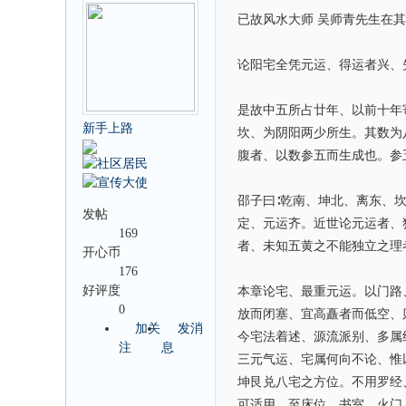
已故风水大师 吴师青先生在其
论阳宅全凭元运、得运者兴、
是故中五所占廿年、以前十年
新手上路
坎、为阴阳两少所生。其数为
腹者、以数参五而生成也。参
邵子曰∶乾南、坤北、离东、
发帖
定、元运齐。近世论元运者、
169
者、未知五黄之不能独立之理
开心币
176
好评度
本章论宅、最重元运。以门路
0
放而闭塞、宜高矗者而低空、
加关
发消
今宅法着述、源流派别、多属
注
息
三元气运、宅属何向不论、惟
坤艮兑八宅之方位。不用罗经
可适用。至床位、书室、火门