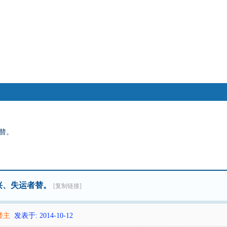
搜索
替。
帖子
热搜：
八卦
奇门遁甲
大六壬
八字
江恩
兴、失运者替。
[复制链接]
楼主
发表于: 2014-10-12