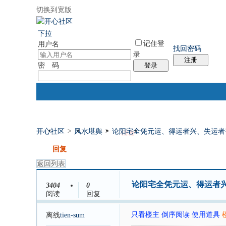
切换到宽版
国际易经网
国际气功网
统计排行
社区服务
帮助
下拉
记住登
用户名
找回密码
录
注册
密 码
登录
开心社区
>
风水堪舆
>
论阳宅全凭元运、得运者兴、失运者
门户
论坛
排盘
个人中心
发帖
回复
返回列表
论阳宅全凭元运、得运者
3404
0
阅读
回复
只看楼主
倒序阅读
使用道具
离线
tien-sum