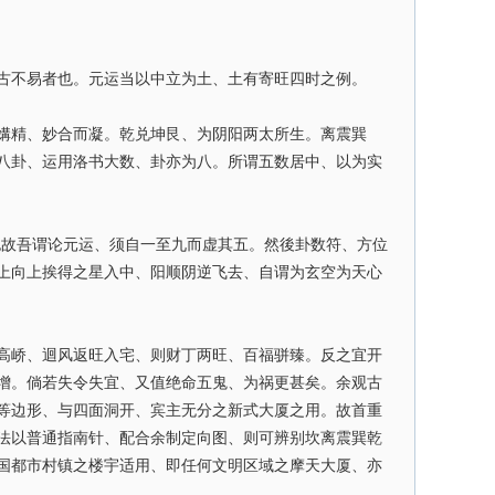
古不易者也。元运当以中立为土、土有寄旺四时之例。
媾精、妙合而凝。乾兑坤艮、为阴阳两太所生。离震巽
八卦、运用洛书大数、卦亦为八。所谓五数居中、以为实
也故吾谓论元运、须自一至九而虚其五。然後卦数符、方位
上向上挨得之星入中、阳顺阴逆飞去、自谓为玄空为天心
高峤、迴风返旺入宅、则财丁两旺、百福骈臻。反之宜开
增。倘若失令失宜、又值绝命五鬼、为祸更甚矣。余观古
等边形、与四面洞开、宾主无分之新式大厦之用。故首重
法以普通指南针、配合余制定向图、则可辨别坎离震巽乾
国都市村镇之楼宇适用、即任何文明区域之摩天大厦、亦