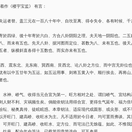
着作《楼宇宝监》 有言：
失运者替。盖三元在一百八十年中、自坎至离、得令失令、各有时候、千
寄於四绿、後十年寄於六白、方合八卦阴阳之理。夫天地一阴阳也。二五
八、而未有五也。先天八卦、据河图而定位、甚数为八、未有五也。後天
五者、纵横斜直各得十五数也、而实亦未有五也。
坎西、震东北、兑东南、巽西南、艮西北、论八卦之方位、而中宫无卦位
犹有以中五廿年为五运。如五运用事、则将五黄入中、顺行挨去。再将山
者也。
、水神、峤气、收得当元合宜为第一。旺方相对之处、谓曰峤气、宜结构
则人财不利、灾祸频生矣。倘能依钥法用得合宜、更得生气延年、福力倍
纷纭、秘奥真传、徒眩眩惑。本章钥法、适应现代或圆形、或尖形、或不
以开旺门、建高峤、收旺水为主。凡不适用於今日者、均可置而弗谈。其
、可开旺门、建高峤、收旺水、定方位、而宅法已无馀蕴。如此、不惟我
、灶座、配合年命等法、已载第四章简选中、可互参焉。