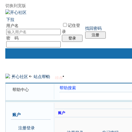
切换到宽版
国际易经网
国际气功网
统计排行
社区服务
帮助
下拉
记住登
用户名
找回密码
录
注册
密 码
登录
开心社区
>
站点帮助
门户
论坛
排盘
个人中心
帖子
帮助搜索
帮助中心
账户
账户
注册登录