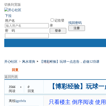
切换到宽版
国际易经网
国际气功网
统计排行
社区服务
帮助
下拉
记住登
用户名
找回密码
录
注册
密 码
登录
开心社区
>
风水堪舆
>
【博彩经验】玩球一点忠告，必做12功课
门户
论坛
排盘
个人中心
帖子
发帖
回复
返回列表
【博彩经验】玩球一
3566
0
阅读
回复
离线
lgyrlvlx
只看楼主
倒序阅读
使用