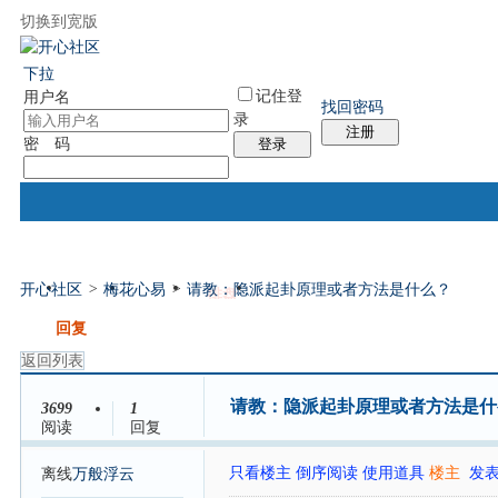
切换到宽版
国际易经网
国际气功网
统计排行
社区服务
帮助
下拉
记住登
用户名
找回密码
录
注册
密 码
登录
开心社区
>
梅花心易
>
请教：隐派起卦原理或者方法是什么？
门户
论坛
排盘
个人中心
帖子
发帖
回复
返回列表
请教：隐派起卦原理或者方法是
3699
1
阅读
回复
只看楼主
倒序阅读
使用道具
楼主
发表于
离线
万般浮云