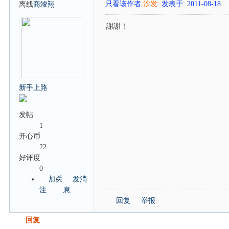
只看该作者
沙发
发表于: 2011-08-18
离线
商竣翔
謝謝！
新手上路
发帖
1
开心币
22
好评度
0
加关
发消
注
息
回复
举报
发帖
回复