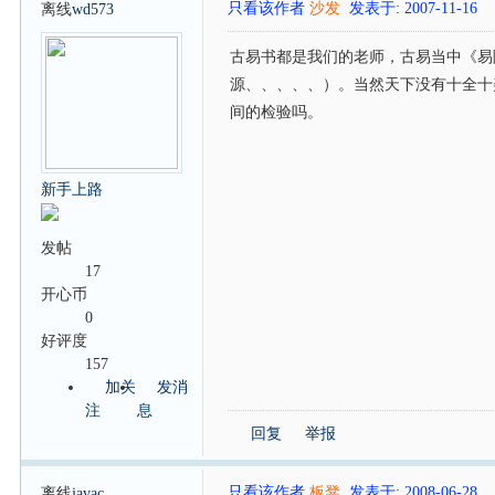
只看该作者
沙发
发表于: 2007-11-16
离线
wd573
古易书都是我们的老师，古易当中《易
源、、、、、）。当然天下没有十全十
间的检验吗。
新手上路
发帖
17
开心币
0
好评度
157
加关
发消
注
息
回复
举报
只看该作者
板凳
发表于: 2008-06-28
离线
javac