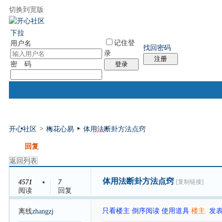
切换到宽版
国际易经网
国际气功网
统计排行
社区服务
帮助
下拉
记住登
用户名
找回密码
录
注册
密 码
登录
开心社区
>
梅花心易
>
体用法断卦方法点窍
门户
论坛
排盘
个人中心
帖子
发帖
回复
返回列表
体用法断卦方法点窍
4571
7
[复制链接]
阅读
回复
只看楼主
倒序阅读
使用道具
楼主
发表于
离线
zhangzj