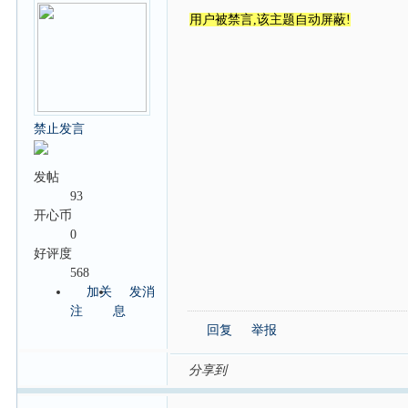
用户被禁言,该主题自动屏蔽!
禁止发言
发帖
93
开心币
0
好评度
568
加关
发消
注
息
回复
举报
分享到