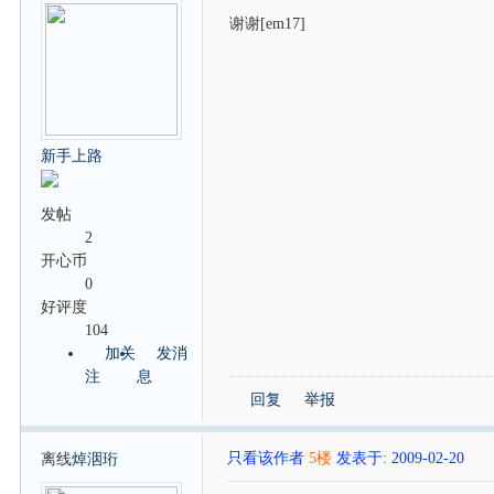
谢谢[em17]
新手上路
发帖
2
开心币
0
好评度
104
加关
发消
注
息
回复
举报
只看该作者
5楼
发表于: 2009-02-20
离线
焯洇珩