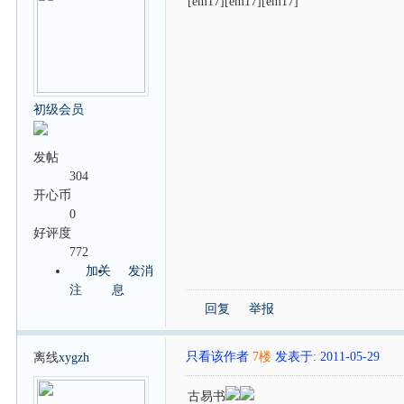
[em17][em17][em17]
初级会员
发帖
304
开心币
0
好评度
772
加关
发消
注
息
回复
举报
只看该作者
7楼
发表于: 2011-05-29
离线
xygzh
古易书