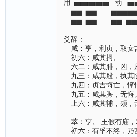
用 ▅▅▅▅▅ 动 
▅▅ ▅▅ ▅▅▅▅
▅▅ ▅▅ ▅▅ ▅
爻辞：
咸：亨，利贞，取女
初六：咸其拇。
六二：咸其腓，凶，
九三：咸其股，执其
九四：贞吉悔亡，憧
九五：咸其脢，无悔
上六：咸其辅，颊，
萃：亨。 王假有庙，
初六：有孚不终，乃乱