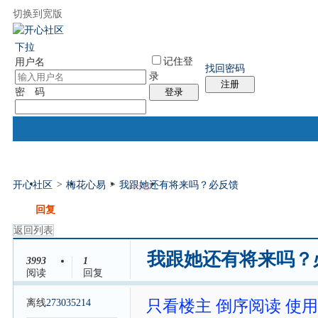
切换到宽版
国际易经网
国际气功网
统计排行
社区服务
帮助
下拉
记住登
用户名
找回密码
录
注册
密 码
登录
开心社区
>
梅花心易
>
我跟她还有将来吗？必反馈
门户
论坛
排盘
个人中心
帖子
发帖
回复
返回列表
我跟她还有将来吗？
3993
1
阅读
回复
离线
273035214
只看楼主
倒序阅读
使用