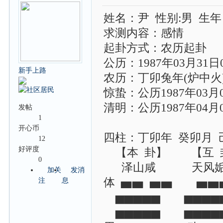
姓名：尹 性别:男 生年：
求测内容：感情
起卦方式：农历起卦
公历：1987年03月31日
新手上路
农历：丁卯兔年(炉中火
惊蛰：公历1987年03
清明：公历1987年04月
发帖
1
开心币
四柱：丁卯年 癸卯月 
12
好评度
【本 卦】 【互 
0
泽山咸 天风
加关
发消
体 ▅▅ ▅▅ ▅▅
注
息
▅▅▅▅▅ ▅▅▅▅
▅▅▅▅▅ ▅▅▅▅