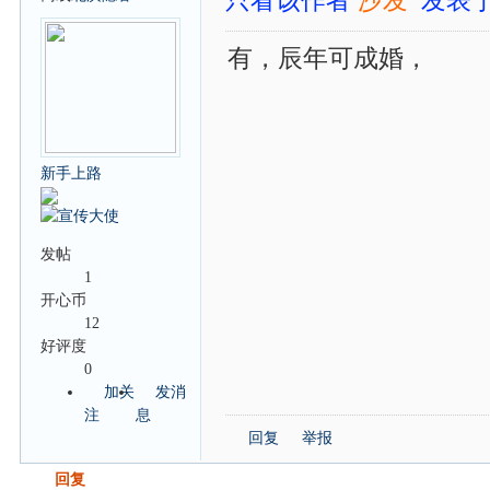
只看该作者
沙发
发表于:
有，辰年可成婚，
新手上路
发帖
1
开心币
12
好评度
0
加关
发消
注
息
回复
举报
发帖
回复