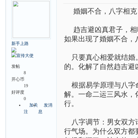
婚姻不合，八字相克
趋吉避凶真君子，相时
如果出现了婚姻不合，
新手上路
只要真心相爱就结婚。
的。化解了自然趋吉避
发帖
8
开心币
根据易学原理与八字命
19
好评度
解。一命二运三风水，
0
行。
加关
发消
注
息
八字调节：男女双方请
行气场。为什么双方都