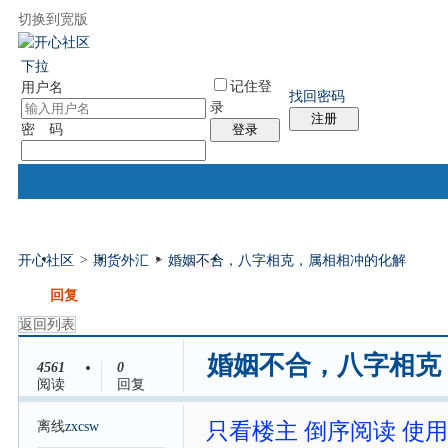
切换到宽版
国际易经网
国际气功网
统计排行
社区服务
帮助
下拉
记住登
用户名
找回密码
录
注册
密 码
登录
开心社区
>
期货外汇
>
婚姻不合，八字相克，属相相冲的化解
门户
论坛
排盘
个人中心
帖子
发帖
回复
返回列表
婚姻不合，八字相克
4561
0
阅读
回复
离线
zxcsw
只看楼主
倒序阅读
使用