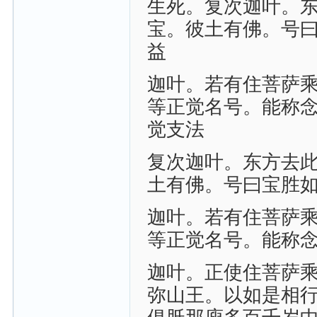
生死。复次迦叶。
宝。彼土有佛。号
益
迦叶。若有住菩萨
等正觉名号。能称
觉支法
复次迦叶。东方去
土有佛。号曰宝胜
迦叶。若有住菩萨
等正觉名号。能称
迦叶。正使住菩萨
弥山王。以如是相