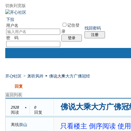
切换到宽版
国际易经网
国际气功网
统计排行
社区服务
帮助
下拉
记住登
用户名
找回密码
录
注册
密 码
登录
开心社区
>
且听风吟
>
佛说大乘大方广佛冠经
门户
论坛
排盘
个人中心
帖子
发帖
回复
返回列表
佛说大乘大方广佛冠
2928
0
阅读
回复
离线
崇山
只看楼主
倒序阅读
使用