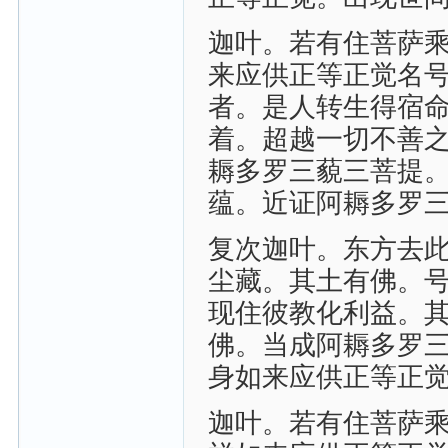
迦叶。若有住菩萨
来应供正等正觉名
者。是人转生得宿
着。超越一切不善
耨多罗三藐三菩提
蕴。近证阿耨多罗
复次迦叶。东方去
尘藏。其土有佛。
现住彼教化利益。
佛。当成阿耨多罗
身如来应供正等正
迦叶。若有住菩萨