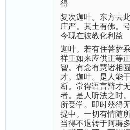
得
复次迦叶。东方去
庄严。其土有佛。
今现在彼教化利益
迦叶。若有住菩萨
祥王如来应供正等
智。有念有慧诸相
才。迦叶。是人能
断。常得语言辩才
者。是人听法之时
所受学。即时获得
提中。一切有情随
当得不退转于阿耨