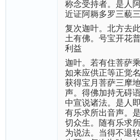
称念受持者。是人
近证阿耨多罗三藐
复次迦叶。北方去
土有佛。号宝开花
利益
迦叶。若有住菩萨
如来应供正等正觉
获得宝月菩萨三摩
声。得佛加持无碍
中宣说诸法。是人
有乐求所出音声。
切众生。随有乐求
为说法。当得不退