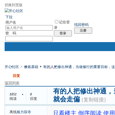
切换到宽版
国际易经网
国际气功网
统计排行
社区服务
帮助
下拉
记住登
用户名
找回密码
录
注册
密 码
登录
开心社区
>
修炼基础
>
有的人把修出神通，当做修行的重要目标，这
门户
论坛
排盘
个人中心
帖子
发帖
回复
返回列表
有的人把修出神通，
1051
0
就会走偏
阅读
回复
[复制链接]
离线
格力琼寺
只看楼主
倒序阅读
使用