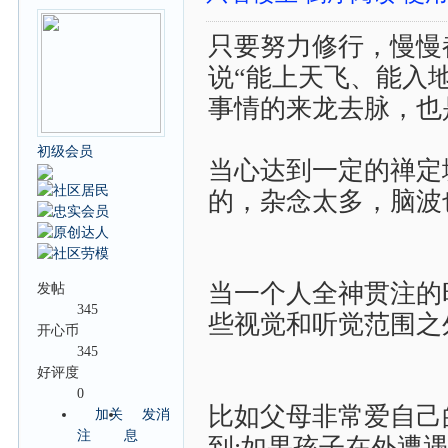
只要努力修行，慢慢
说“能上天飞、能入
事情的来龙去脉，也
初级会员
当心达到一定的禅定
的，杂念太多，脑波
当一个人全神贯注的
发帖
345
些视觉和听觉范围之
开心币
345
好评度
0
比如父母非常爱自己
加关
发消
注
息
到;如果孩子在外遭