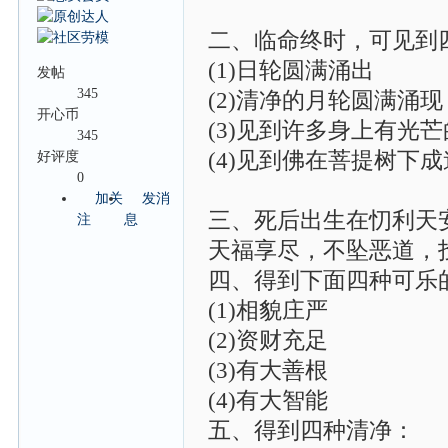
二、临命终时，可见到
(1)日轮圆满涌出
发帖
345
(2)清净的月轮圆满涌现
开心币
(3)见到许多身上有光
345
(4)见到佛在菩提树下
好评度
0
加关
发消
三、死后出生在忉利天
注
息
天福享尽，不坠恶道，
四、得到下面四种可乐
(1)相貌庄严
(2)资财充足
(3)有大善根
(4)有大智能
五、得到四种清净：