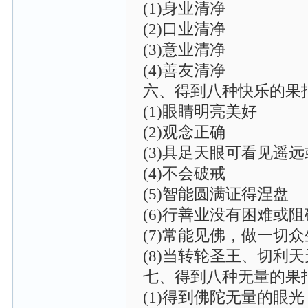
(1)身业清净
(2)口业清净
(3)意业清净
(4)善友清净
六、得到八种快乐的果
(1)眼睛明亮美好
(2)观念正确
(3)具足天眼可看见遥
(4)不会破戒
(5)智能圆满证得涅盘
(6)行善业没有困难或阻
(7)常能见佛，做一切
(8)当转轮圣王、切利
七、得到八种无量的果
(1)得到佛陀无量的眼光