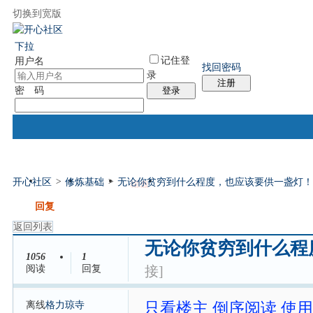
切换到宽版
国际易经网
国际气功网
统计排行
社区服务
帮助
下拉
记住登
用户名
找回密码
录
注册
密 码
登录
开心社区
>
修炼基础
>
无论你贫穷到什么程度，也应该要供一盏灯！
门户
论坛
排盘
个人中心
帖子
发帖
回复
返回列表
无论你贫穷到什么程
1056
1
阅读
回复
接]
离线
格力琼寺
只看楼主
倒序阅读
使用