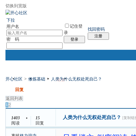
切换到宽版
国际易经网
国际气功网
统计排行
社区服务
帮助
下拉
记住登
用户名
找回密码
录
注册
密 码
登录
开心社区
>
修炼基础
>
人类为什么无权处死自己？
门户
论坛
排盘
个人中心
帖子
发帖
回复
返回列表
1
2
人类为什么无权处死自己？
1403
15
[复制链
阅读
回复
离线
格力琼寺