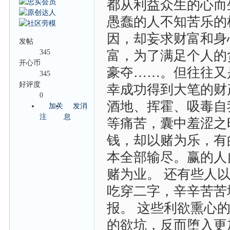
都从利益众生的心而
愚蠢的人不知苦乐的
因，却妄求财富和身
发帖
345
富，为了满足个人的
开心币
豪夺……。但往往又
345
好评度
幸成功得到大笔的财
0
酒地、挥霍、吸毒自
加关
发消
注
息
等痛苦，囊中羞涩之
钱，却以赌为乐，有
本全部输尽。赢的人
赌为业。 还有些人
吃穿二字，辛辛苦苦
报。 这些利欲熏心
的欲坑，反而堕入更