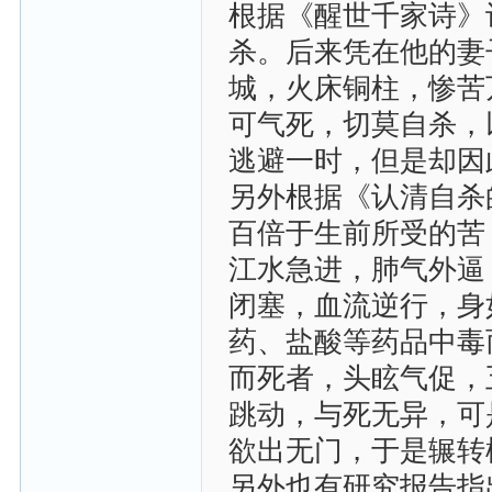
根据《醒世千家诗》
杀。后来凭在他的妻
城，火床铜柱，惨苦
可气死，切莫自杀，
逃避一时，但是却因
另外根据《认清自杀
百倍于生前所受的苦
江水急进，肺气外逼
闭塞，血流逆行，身
药、盐酸等药品中毒
而死者，头眩气促，
跳动，与死无异，可
欲出无门，于是辗转
另外也有研究报告指