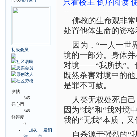
只看楼主
倒序阅读
佛教的生命观非常
处置他体生命的资格
因为，“一人一世
初级会员
境的一部分。身体并
对境——“我所执”
既然杀害对境中的他
是罪不可赦。
发帖
人类无权处死自己
345
开心币
因为“我”和“我对
345
好评度
我的“无我”本质，又
0
加关
发消
自杀源于强烈的“
注
息