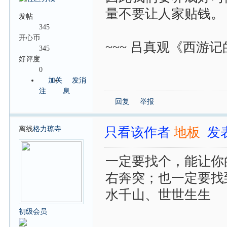
量不要让人家贴钱。
发帖
345
开心币
~~~ 吕真观《西游
345
好评度
0
加关
发消
注
息
回复
举报
离线
格力琼寺
只看该作者
地板
发表
一定要找个，能让你
右奔突；也一定要找
水千山、世世生生
初级会员