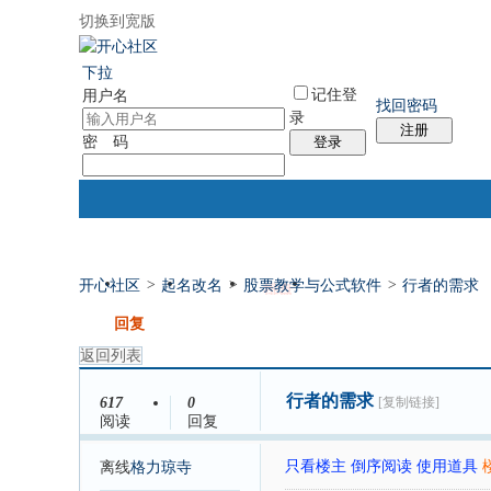
切换到宽版
国际易经网
国际气功网
统计排行
社区服务
帮助
下拉
记住登
用户名
找回密码
录
注册
密 码
登录
开心社区
>
起名改名
>
股票教学与公式软件
>
行者的需求
门户
论坛
排盘
个人中心
发帖
回复
返回列表
行者的需求
617
0
[复制链接]
阅读
回复
只看楼主
倒序阅读
使用道具
离线
格力琼寺