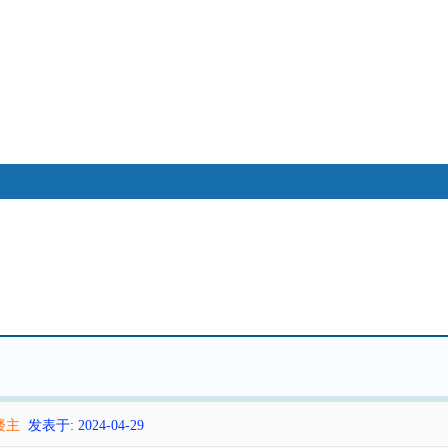
搜索
帖子
热搜：
八卦
奇门遁甲
大六壬
八字
江恩
楼主
发表于: 2024-04-29