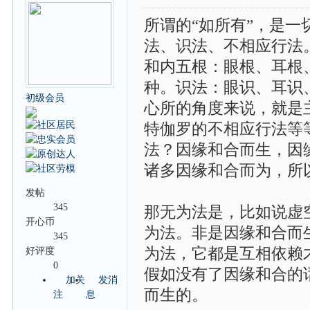
所谓的“如所有”，是
法、识法、不相应行法
和内五根：眼根、耳根
种。识法：眼识、耳识
初级会员
心所的角度来说，就是
特伽罗的不相应行法等
法？因缘和合而生，因
诸多因缘和合而为，所
发帖
345
那无为法是，比如说虚
开心币
为法。非是因缘和合而
345
为法，它都是互相依赖
好评度
0
假如没有了因缘和合的
加关
发消
而生的。
注
息