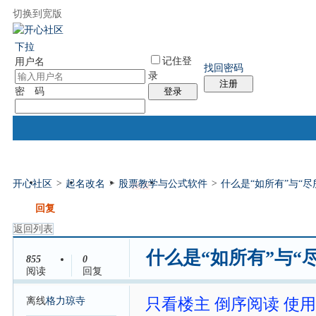
切换到宽版
国际易经网
国际气功网
统计排行
社区服务
帮助
下拉
记住登
用户名
找回密码
录
注册
密 码
登录
开心社区
>
起名改名
>
股票教学与公式软件
>
什么是“如所有”与“尽
门户
论坛
排盘
个人中心
帖子
发帖
回复
返回列表
什么是“如所有”与“
855
0
阅读
回复
离线
格力琼寺
只看楼主
倒序阅读
使用