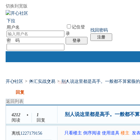
切换到宽版
国际易经网
国际气功网
统计排行
社区服务
帮助
下拉
记住登
用户名
找回密码
录
注册
密 码
登录
开心社区
>
外汇实战交易
>
别人说这里都是高手。一般都不算紫薇的
门户
论坛
排盘
个人中心
帖子
发帖
回复
返回列表
别人说这里都是高手。一般都不
4212
1
阅读
回复
只看楼主
倒序阅读
使用道具
楼主
发表于
离线
1227179156