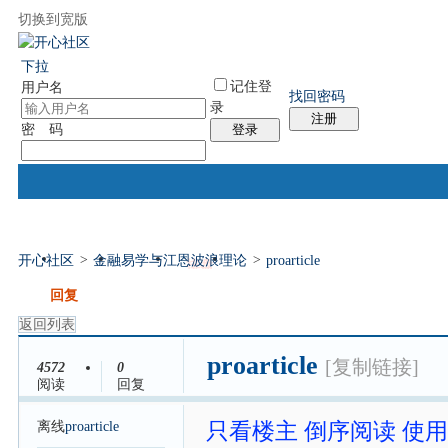
切换到宽版
国际易经网
国际气功网
统计排行
社区服务
帮助
下拉
记住登
用户名
找回密码
录
注册
密 码
登录
开心社区
>
金融易学与江恩波浪理论
>
proarticle
门户
论坛
排盘
个人中心
帖子
发帖
回复
返回列表
proarticle
[复制链接]
4572
0
阅读
回复
离线
proarticle
只看楼主
倒序阅读
使用