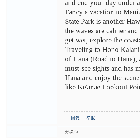
and end your day under a 
Fancy a vacation to Mau
State Park is another Haw
the waves are calmer and i
get wet, explore the coast
Traveling to Hono Kalani 
of Hana (Road to Hana), a
must-see sights and has mo
Hana and enjoy the scenery
like Ke'anae Lookout Poi
回复
举报
分享到