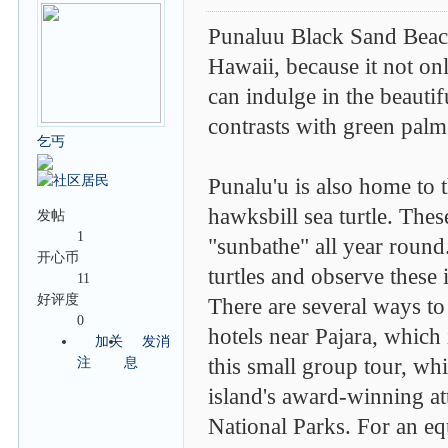
Punaluu Black Sand Beach 
Hawaii, because it not onl
can indulge in the beautif
contrasts with green palm
乞丐
Punalu'u is also home to 
hawksbill sea turtle. Thes
发帖
1
"sunbathe" all year round
开心币
turtles and observe these 
11
好评度
There are several ways to 
0
hotels near Pajara, which
加关
发消
this small group tour, wh
注
息
island's award-winning at
National Parks. For an equ