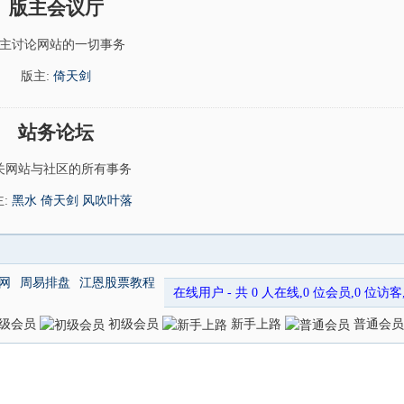
版主会议厅
主讨论网站的一切事务
版主:
倚天剑
站务论坛
关网站与社区的所有事务
主:
黑水
倚天剑
风吹叶落
网
周易排盘
江恩股票教程
在线用户
- 共 0 人在线,0 位会员,0 位访客,最
级会员
初级会员
新手上路
普通会员