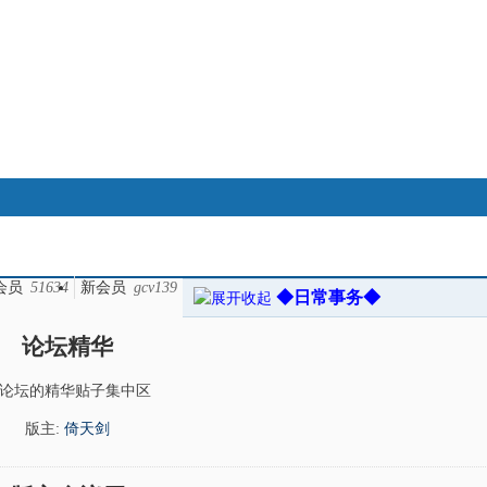
搜索
会员
51634
新会员
gcv139
◆日常事务◆
帖子
热搜：
八卦
奇门遁甲
大六壬
八字
江恩
论坛精华
论坛的精华贴子集中区
版主:
倚天剑