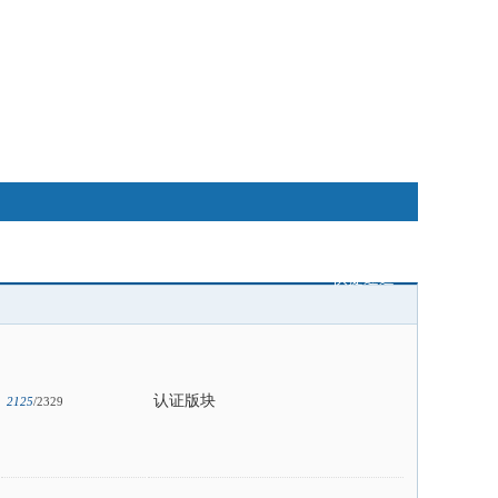
快捷通道
认证版块
2125
/2329