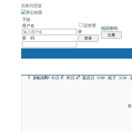
切换到宽版
国际易经网
国际气功网
统计排行
社区服务
帮助
下拉
记住登
用户名
找回密码
录
注册
密 码
登录
新帖
精华
今日
0
昨日
0
最高日
9089
帖子
3670
门户
论坛
排盘
个人中心
各