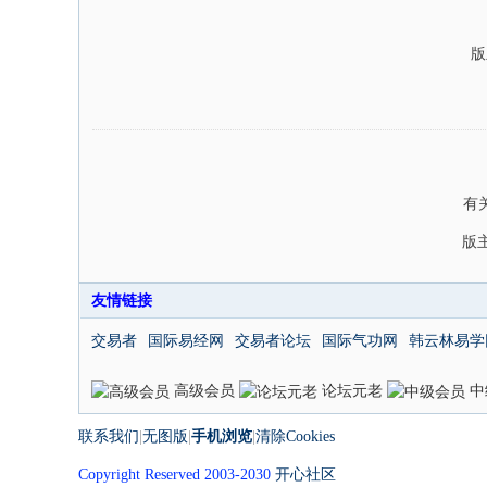
版
有
版
友情链接
交易者
国际易经网
交易者论坛
国际气功网
韩云林易学
高级会员
论坛元老
中
联系我们
|
无图版
|
手机浏览
|
清除Cookies
Copyright Reserved 2003-2030
开心社区