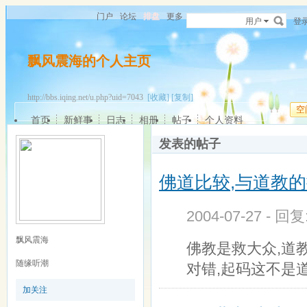
门户
论坛
排盘
更多
用户
登
飘风震海的个人主页
http://bbs.iqing.net/u.php?uid=7043
[收藏]
[复制]
空
首页
新鲜事
日志
相册
帖子
个人资料
发表的帖子
佛道比较,与道教的
2004-07-27 - 回
飘风震海
佛教是救大众,道
随缘听潮
对错,起码这不是
加关注