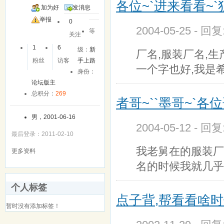
各位~`进来看看~`
加为好
发消息
友
举报
0
2004-05-25 - 回
等
关注
1
6
级：
新
厂名,服装厂名,
粉丝
访客
手上路
一个字也好,我是
身份：
论坛版主
总积分：
269
者哥~``墨哥~`各位
男，2001-06-16
2004-05-12 - 回
最后登录：2011-02-10
我老舅在的服装厂
更多资料
名的时候我就几乎
个人标签
点子背,帮看看啥时
暂时没有添加标签！