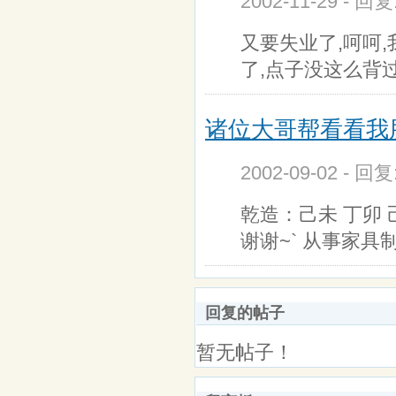
2002-11-29 - 回
又要失业了,呵呵,
了,点子没这么背
诸位大哥帮看看我
2002-09-02 - 回
乾造：己未 丁卯 己
谢谢~` 从事家具
回复的帖子
暂无帖子！