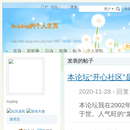
门户
论坛
排盘
更多
用户
登
hujdng的个人主页
http://bbs.iqing.net/u.php?uid=5867
[收藏]
[复制]
空
首页
新鲜事
日志
相册
帖子
个人资料
发表的帖子
本论坛“开心社区”
2020-11-28 - 回
hujdng
本论坛我在200
于世。人气旺的“
加关注