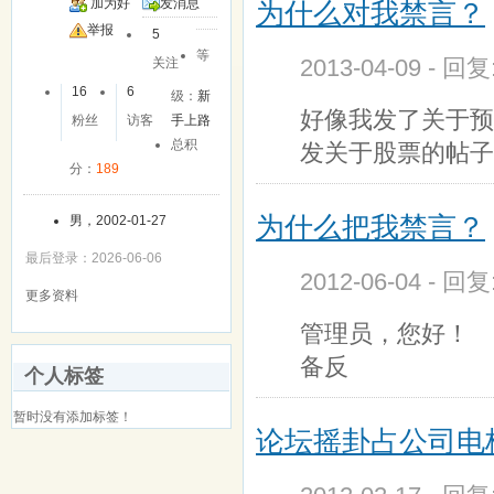
加为好
发消息
为什么对我禁言？
友
举报
5
等
2013-04-09 - 回
关注
16
6
级：
新
好像我发了关于预
粉丝
访客
手上路
总积
发关于股票的帖子
分：
189
为什么把我禁言？
男，2002-01-27
最后登录：2026-06-06
2012-06-04 - 回
更多资料
管理员，您好！
备反
个人标签
暂时没有添加标签！
论坛摇卦占公司电