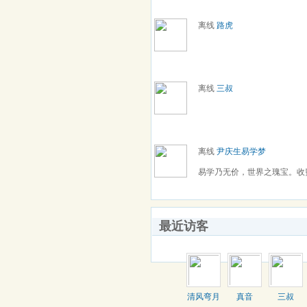
离线
路虎
离线
三叔
离线
尹庆生易学梦
易学乃无价，世界之瑰宝。收费预测
最近访客
清风弯月
真音
三叔
1