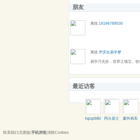
朋友
离线
18196789530
离线
尹庆生易学梦
易学乃无价，世界之瑰宝。收费预测
最近访客
hgcgrbfbf136
丙火居士
窗外风车
联系我们
|
无图版
|
手机浏览
|
清除Cookies