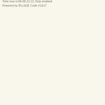
Time now is:08-08 22:13, Gzip enabled
Powered by
开心社区
Code ©2017