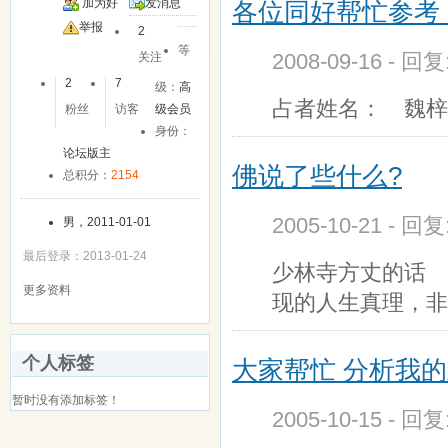
加为好
发消息
各位同好帮忙参考
友
举报
2
等
2008-09-16 - 回
关注
2
7
级：
高
占者姓名： 魏梓
粉丝
访客
级会员
身份：
论坛版主
佛说了些什么?
总积分：
2154
2005-10-21 - 回
男，2011-01-01
最后登录：2013-01-24
少林寺方丈的话
更多资料
现的人生真理，非
个人标签
大家帮忙 分析我的
暂时没有添加标签！
2005-10-15 - 回