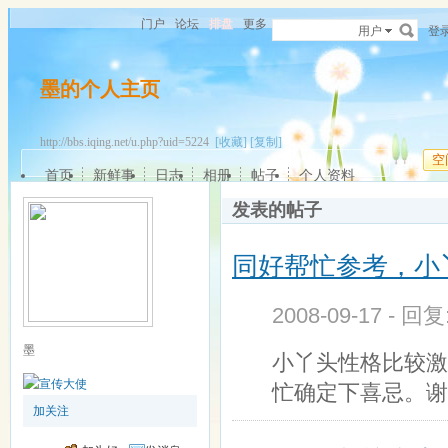
门户
论坛
排盘
更多
用户
登
墨的个人主页
http://bbs.iqing.net/u.php?uid=5224
[收藏]
[复制]
空
首页
新鲜事
日志
相册
帖子
个人资料
发表的帖子
同好帮忙参考，小
2008-09-17 - 回
墨
小丫头性格比较激
忙确定下喜忌。谢
加关注