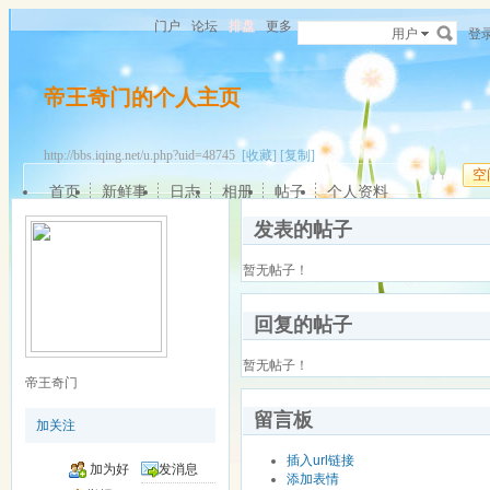
门户
论坛
排盘
更多
用户
登
帝王奇门的个人主页
http://bbs.iqing.net/u.php?uid=48745
[收藏]
[复制]
空
首页
新鲜事
日志
相册
帖子
个人资料
发表的帖子
暂无帖子！
回复的帖子
暂无帖子！
帝王奇门
留言板
加关注
插入url链接
加为好
发消息
添加表情