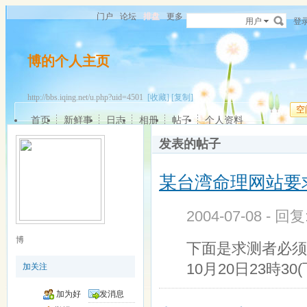
门户
论坛
排盘
更多
用户
登
博的个人主页
http://bbs.iqing.net/u.php?uid=4501
[收藏]
[复制]
空
首页
新鲜事
日志
相册
帖子
个人资料
发表的帖子
某台湾命理网站要
2004-07-08 - 回
博
下面是求测者必须先
10月20日23時30(
加关注
加为好
发消息