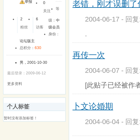
老错，刚才误删了
友
举报
0
等
关注
2004-06-17 - 回
2
6
级：
中
粉丝
访客
级会员
.
身份：
论坛版主
总积分：
630
再传一次
男，2001-10-30
2004-06-07 - 回
最后登录：2009-06-12
[此贴子已经被作者于20
更多资料
卜文论婚期
个人标签
暂时没有添加标签！
2004-06-04 - 回