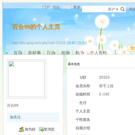
门户
论坛
排盘
更多
用户
登
百合99的个人主页
http://bbs.iqing.net/u.php?uid=35324
[收藏]
[复制]
空
首页
新鲜事
日志
相册
帖子
个人资料
基本信息
UID
35324
会员头衔
新手上路
在线时间
0 小时
生日
百合99
个人主页
加关注
个性签名
自我介绍
加为好
发消息