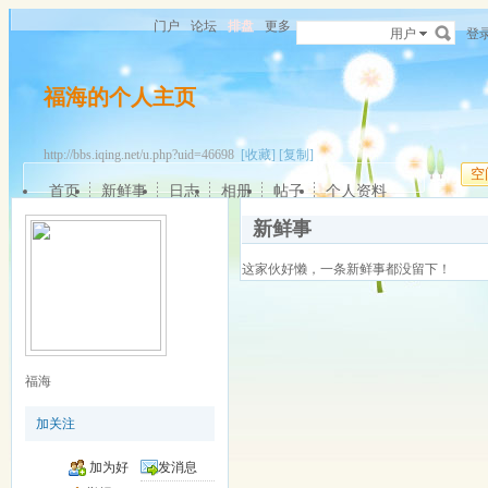
门户
论坛
排盘
更多
用户
登
福海的个人主页
http://bbs.iqing.net/u.php?uid=46698
[收藏]
[复制]
空
首页
新鲜事
日志
相册
帖子
个人资料
新鲜事
这家伙好懒，一条新鲜事都没留下！
福海
加关注
加为好
发消息