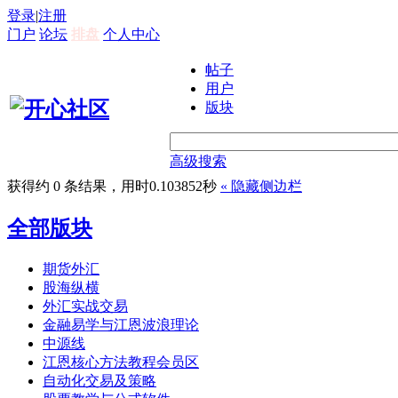
登录
|
注册
门户
论坛
排盘
个人中心
帖子
用户
版块
高级搜索
获得约 0 条结果，用时0.103852秒
«
隐藏侧边栏
全部版块
期货外汇
股海纵横
外汇实战交易
金融易学与江恩波浪理论
中源线
江恩核心方法教程会员区
自动化交易及策略