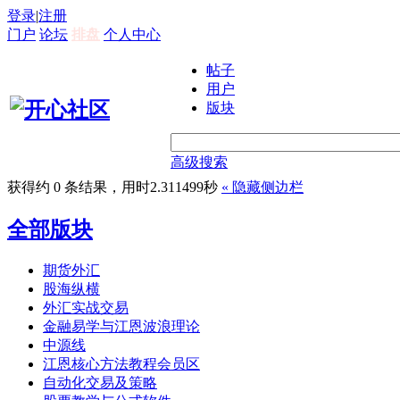
登录
|
注册
门户
论坛
排盘
个人中心
帖子
用户
版块
高级搜索
获得约 0 条结果，用时2.311499秒
«
隐藏侧边栏
全部版块
期货外汇
股海纵横
外汇实战交易
金融易学与江恩波浪理论
中源线
江恩核心方法教程会员区
自动化交易及策略