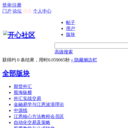
登录
|
注册
门户
论坛
排盘
个人中心
帖子
用户
版块
高级搜索
获得约 0 条结果，用时0.059065秒
«
隐藏侧边栏
全部版块
期货外汇
股海纵横
外汇实战交易
金融易学与江恩波浪理论
中源线
江恩核心方法教程会员区
自动化交易及策略