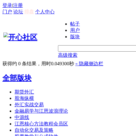
登录
|
注册
门户
论坛
排盘
个人中心
帖子
用户
版块
高级搜索
获得约 0 条结果，用时0.049300秒
«
隐藏侧边栏
全部版块
期货外汇
股海纵横
外汇实战交易
金融易学与江恩波浪理论
中源线
江恩核心方法教程会员区
自动化交易及策略