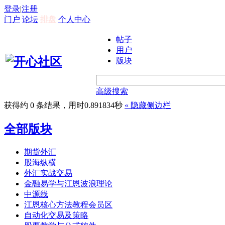
登录
|
注册
门户
论坛
排盘
个人中心
帖子
用户
版块
高级搜索
获得约 0 条结果，用时0.891834秒
«
隐藏侧边栏
全部版块
期货外汇
股海纵横
外汇实战交易
金融易学与江恩波浪理论
中源线
江恩核心方法教程会员区
自动化交易及策略