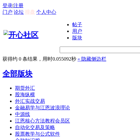
登录
|
注册
门户
论坛
排盘
个人中心
帖子
用户
版块
获得约 0 条结果，用时0.055092秒
«
隐藏侧边栏
全部版块
期货外汇
股海纵横
外汇实战交易
金融易学与江恩波浪理论
中源线
江恩核心方法教程会员区
自动化交易及策略
股票教学与公式软件